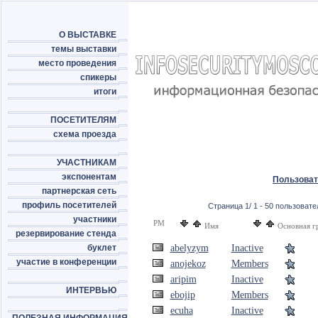
О ВЫСТАВКЕ
темы выставки
место проведения
спикеры
итоги
ПОСЕТИТЕЛЯМ
схема проезда
УЧАСТНИКАМ
экспонентам
Пользова
партнерская сеть
профиль посетителей
Страница 1/ 1 - 50 пользовател
участники
PM
Имя
Основная г
резервирование стенда
буклет
abelyzym
Inactive
участие в конференции
anojekoz
Members
aripim
Inactive
ИНТЕРВЬЮ
ebojip
Members
ecuha
Inactive