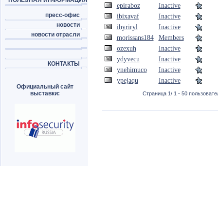
ПОЛЕЗНАЯ ИНФОРМАЦИЯ
epiraboz
Inactive
пресс-офис
ibixavaf
Inactive
новости
ihyriryl
Inactive
новости отрасли
morissans184
Members
ozexuh
Inactive
ydyvecu
Inactive
КОНТАКТЫ
ynehimuco
Inactive
ypejaqu
Inactive
Официальный сайт
выставки:
Страница 1/ 1 - 50 пользовател