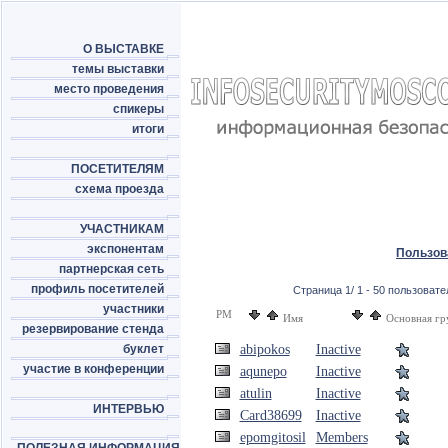
О ВЫСТАВКЕ
темы выставки
место проведения
спикеры
итоги
ПОСЕТИТЕЛЯМ
схема проезда
УЧАСТНИКАМ
экспонентам
Пользов
партнерская сеть
профиль посетителей
Страница 1/ 1 - 50 пользовател
участники
PM
Имя
Основная гр
резервирование стенда
буклет
abipokos
Inactive
участие в конференции
aqunepo
Inactive
atulin
Inactive
ИНТЕРВЬЮ
Card38699
Inactive
epomgitosil
Members