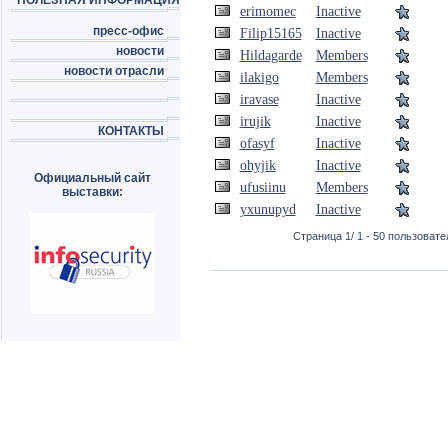
ПОЛЕЗНАЯ ИНФОРМАЦИЯ
erimomec
Inactive
пресс-офис
Filip15165
Inactive
новости
Hildagarde
Members
новости отрасли
ilakigo
Members
iravase
Inactive
irujik
Inactive
КОНТАКТЫ
ofasyf
Inactive
ohyjik
Inactive
Официальный сайт
ufusiinu
Members
выставки:
yxunupyd
Inactive
Страница 1/ 1 - 50 пользовател