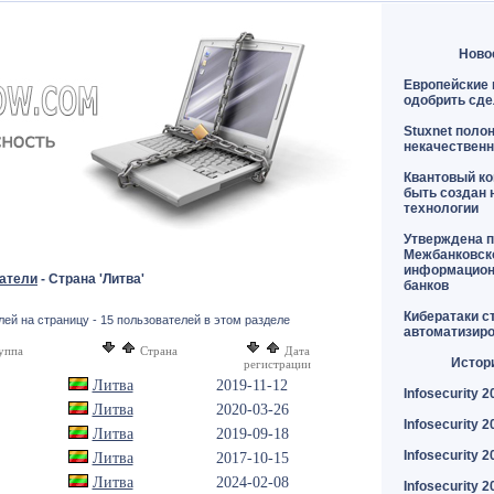
Ново
Европейские 
одобрить сде
Stuxnet поло
некачественн
Квантовый к
быть создан 
технологии
Утверждена п
Межбанковск
информацион
атели
- Страна 'Литва'
банков
Кибератаки с
ей на страницу - 15 пользователей в этом разделе
автоматизир
уппа
Страна
Дата
Истор
регистрации
Литва
2019-11-12
Infosecurity 2
Литва
2020-03-26
Infosecurity 2
Литва
2019-09-18
Infosecurity 2
Литва
2017-10-15
Литва
2024-02-08
Infosecurity 2