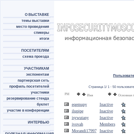
О ВЫСТАВКЕ
темы выставки
место проведения
спикеры
итоги
ПОСЕТИТЕЛЯМ
схема проезда
УЧАСТНИКАМ
экспонентам
Пользоват
партнерская сеть
профиль посетителей
Страница 1/ 1 - 50 пользовате
участники
PM
Имя
Основная 
резервирование стенда
буклет
eqemupy
Inactive
участие в конференции
ilupipe
Inactive
isywutany
Inactive
ИНТЕРВЬЮ
ivovah
Members
Morandi17997
Inactive