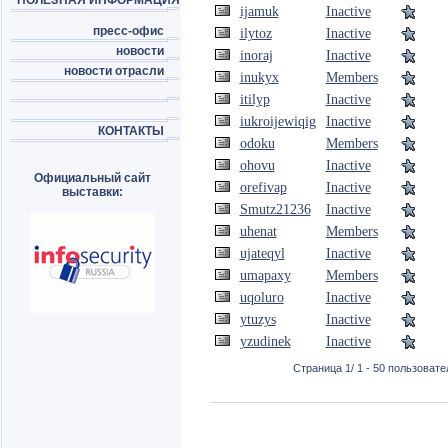
ПОЛЕЗНАЯ ИНФОРМАЦИЯ
ijamuk
Inactive
пресс-офис
ilytoz
Inactive
новости
inoraj
Inactive
новости отрасли
inukyx
Members
itilyp
Inactive
iukroijewiqig
Inactive
КОНТАКТЫ
odoku
Members
ohovu
Inactive
Официальный сайт
orefivap
Inactive
выставки:
Smutz21236
Inactive
uhenat
Members
ujateqyl
Inactive
umapaxy
Members
uqoluro
Inactive
ytuzys
Inactive
yzudinek
Inactive
Страница 1/ 1 - 50 пользовател