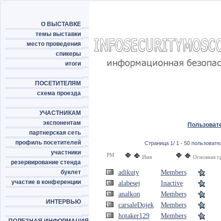
О ВЫСТАВКЕ
темы выставки
место проведения
спикеры
итоги
ПОСЕТИТЕЛЯМ
схема проезда
УЧАСТНИКАМ
экспонентам
Пользоват
партнерская сеть
профиль посетителей
Страница 1/ 1 - 50 пользовател
участники
PM
Имя
Основная г
резервирование стенда
буклет
adikuty
Members
участие в конференции
alabesej
Inactive
analkon
Members
ИНТЕРВЬЮ
carsaleDojek
Members
hotaker129
Members