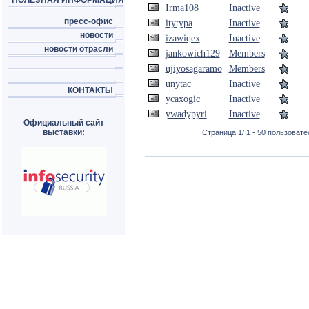
ПОЛЕЗНАЯ ИНФОРМАЦИЯ
Irma108
Inactive
пресс-офис
itytypa
Inactive
новости
izawiqex
Inactive
новости отрасли
jankowich129
Members
ujiyosagaramo
Members
unytac
Inactive
КОНТАКТЫ
ycaxogic
Inactive
ywadypyri
Inactive
Официальный сайт
выставки:
Страница 1/ 1 - 50 пользовател