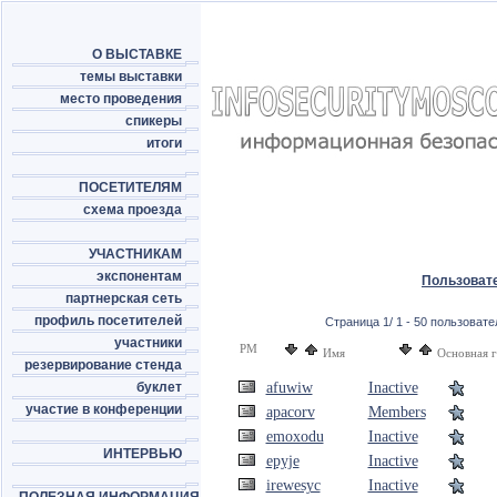
О ВЫСТАВКЕ
темы выставки
место проведения
спикеры
итоги
ПОСЕТИТЕЛЯМ
схема проезда
УЧАСТНИКАМ
экспонентам
Пользоват
партнерская сеть
профиль посетителей
Страница 1/ 1 - 50 пользовател
участники
PM
Имя
Основная 
резервирование стенда
буклет
afuwiw
Inactive
участие в конференции
apacorv
Members
emoxodu
Inactive
ИНТЕРВЬЮ
epyje
Inactive
irewesyc
Inactive