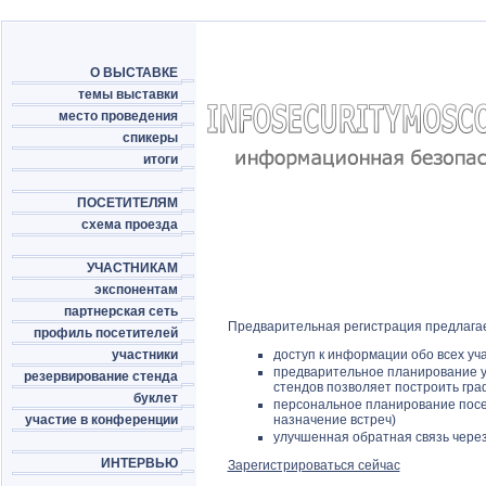
О ВЫСТАВКЕ
темы выставки
место проведения
спикеры
итоги
ПОСЕТИТЕЛЯМ
схема проезда
УЧАСТНИКАМ
экспонентам
партнерская сеть
Предварительная регистрация предлага
профиль посетителей
участники
доступ к информации обо всех уча
предварительное планирование у
резервирование стенда
стендов позволяет построить гр
буклет
персональное планирование посе
участие в конференции
назначение встреч)
улучшенная обратная связь через
ИНТЕРВЬЮ
Зарегистрироваться сейчас