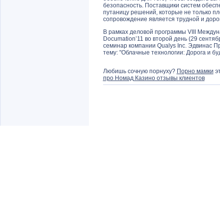
безопасность. Поставщики систем обесп
путаницу решений, которые не только пл
сопровождение является трудной и доро
В рамках деловой программы VIII Междуна
Documation’11 во второй день (29 сентяб
семинар компании Qualys Inc. Эдвинас Пр
тему: "Облачные технологии: Дорога и б
Любишь сочную порнуху?
Порно мамки
эт
про Номад Казино отзывы клиентов