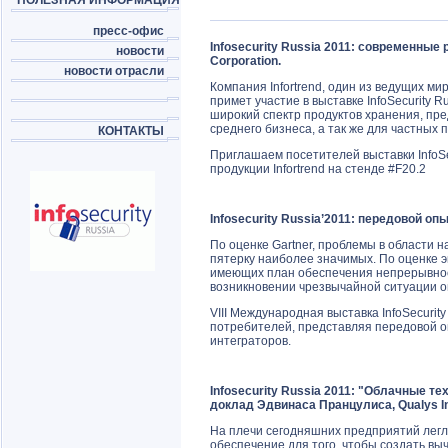
ПОЛЕЗНАЯ ИНФОРМАЦИЯ
пресс-офис
Infosecurity Russia 2011: современные
новости
Corporation.
новости отрасли
Компания Infortrend, один из ведущих м
примет участие в выставке InfoSecurity R
широкий спектр продуктов хранения, пр
среднего бизнеса, а так же для частных 
КОНТАКТЫ
Приглашаем посетителей выставки InfoSe
продукции Infortrend на стенде #F20.2
Infosecurity Russia’2011: передовой о
По оценке Gartner, проблемы в области 
пятерку наиболее значимых. По оценке э
имеющих план обеспечения непрерывности
возникновении чрезвычайной ситуации он
VIII Международная выставка InfoSecurit
потребителей, представляя передовой о
интеграторов.
Infosecurity Russia 2011: "Облачные т
доклад Эдвинаса Пранцулиса, Qualys In
На плечи сегодняшних предприятий легл
обеспечение для того, чтобы создать выч