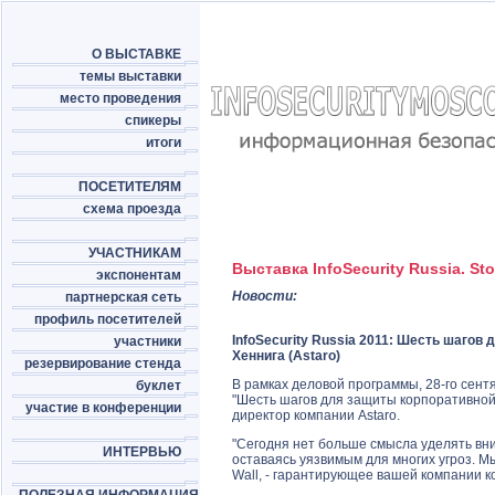
О ВЫСТАВКЕ
темы выставки
место проведения
спикеры
итоги
ПОСЕТИТЕЛЯМ
схема проезда
УЧАСТНИКАМ
Выставка InfoSecurity Russia. St
экспонентам
Новости:
партнерская сеть
профиль посетителей
InfoSecurity Russia 2011: Шесть шагов
участники
Хеннига (Astaro)
резервирование стенда
В рамках деловой программы, 28-го сент
буклет
"Шесть шагов для защиты корпоративной с
участие в конференции
директор компании Astaro.
"Сегодня нет больше смысла уделять вн
ИНТЕРВЬЮ
оставаясь уязвимым для многих угроз. М
Wall, - гарантирующее вашей компании к